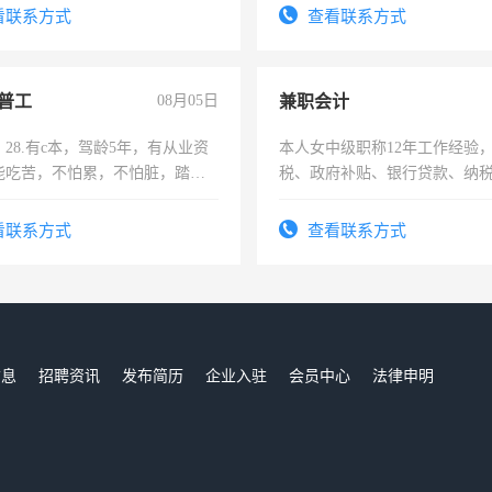
结识有识之士，共享未来。
看联系方式
查看联系方式
普工
08月05日
兼职会计
28.有c本，驾龄5年，有从业资
本人女中级职称12年工作经验
能吃苦，不怕累，不怕脏，踏
税、政府补贴、银行贷款、纳
求稳定工作一份，保险不干
为各类公司策划，设建新账，
务，财务咨询等业务。欲求兼
看联系方式
查看联系方式
作
信息
招聘资讯
发布简历
企业入驻
会员中心
法律申明
们