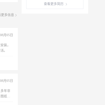
查看更多简历
看更多信息
08月05日
座安装，
零活。
08月05日
人多年非
、图纸制
诚合作，