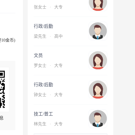
张女士
·
大专
行政/后勤
梁先生
·
高中
10金币)
文员
罗女士
·
大专
行政/后勤
钟女士
·
大专
技工/普工
息
林先生
·
大专