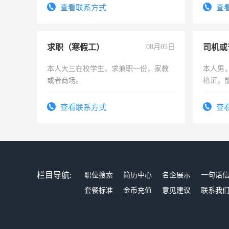
查看联系方式
查
求职（寒假工）
08月05日
司机或
本人大三在校学生，求兼职一份，家教
本人男，
或者商场。
格证，
实，需
查看联系方式
查
栏目导航:
职位搜索
简历中心
名企展示
一句话
套餐标准
金币充值
意见建议
联系我