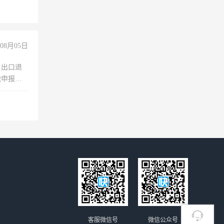
08月05日
，出口退
税申报、
理乱账业
职会计工
客服微信号
微信公众号