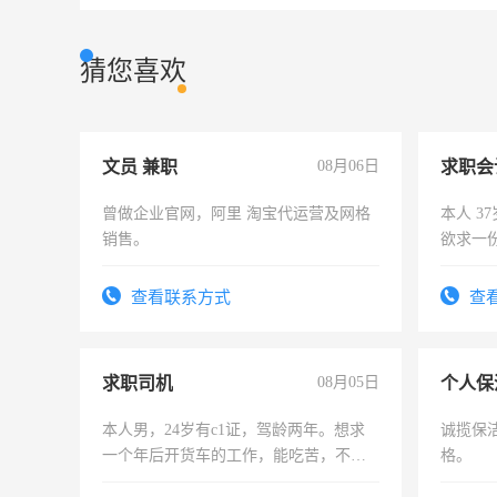
猜您喜欢
文员 兼职
08月06日
求职会
曾做企业官网，阿里 淘宝代运营及网格
本人 3
销售。
欲求一
计证
查看联系方式
查
求职司机
08月05日
个人保
本人男，24岁有c1证，驾龄两年。想求
诚揽保
一个年后开货车的工作，能吃苦，不怕
格。
加班。