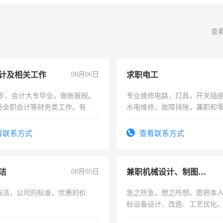
查
计及相关工作
08月06日
求职电工
7岁，会计大专毕业，做账报税。
专业维修电路，灯具，开关插
份全职会计等财务类工作。有会
水电维修，故障排除，兼职和
看联系方式
查看联系方式
洁
08月05日
兼职机械设计、制图、设备改造
洁活，公司的标准，优惠的价
急之所急，想之所想。愿把本
标设备设计、改造、工艺优化
作和分解的经验与您分享。 真