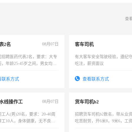
查
表2名
08月07日
客车司机
司招聘医药代表2名，要求：大专
有大客车安全驾驶经验，遵纪
，年龄25-45岁之间，男女均
吃注，薪资面议
要具有营销经验，从事过医药代
有医学资质的优先，底薪+绩效，
看联系方式
查看联系方式
。
水线操作工
08月07日
货车司机b2
工人(男)20名，要求：20-40周
招聘货车司机b2数名，带从业
焊工10人，身体健康，无不良嗜
吃苦耐劳，开6米8，9米6，工
：4500-7000元，标准八人间住