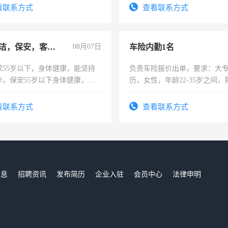
费发放劳保用品，两班倒，每月
看联系方式
查看联系方式
时发放工资，工作时间10小时
急招保洁，保安，客服，工程
08月07日
车险内勤1名
求55岁以下，身体健康，能坚持
负责车险报价出单，要求：大
作，保安55岁以下身体健康，有
历，女性，年龄22-35岁之间
形象端庄，遵纪守法，无犯罪记
操作，工作态度认真，具有团
服要求45岁以下高中以上文化，
试用期1-3个月，转正后交纳五
看联系方式
查看联系方式
工作认真，性格开朗有良好沟通
工程，懂水电维修。
信息
招聘资讯
发布简历
企业入驻
会员中心
法律申明
们