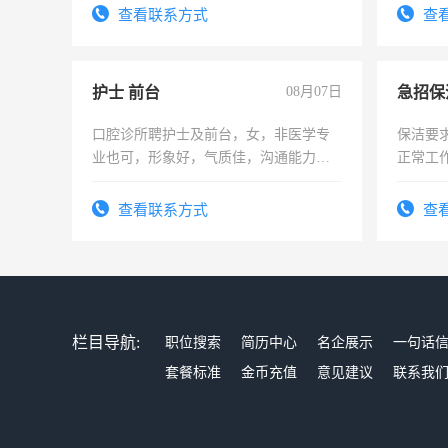
宿，免
查看联系方式
查
25号准
护士 前台
08月07日
口腔诊所聘护士及前台，女，非医学专
保洁要
业也可，形象好，气质佳，沟通能力
正常工
强。面试，周日休息。
责任心
录，客
查看联系方式
查
懂电脑
能力，
栏目导航:
职位搜索
简历中心
名企展示
一句话
套餐标准
金币充值
意见建议
联系我