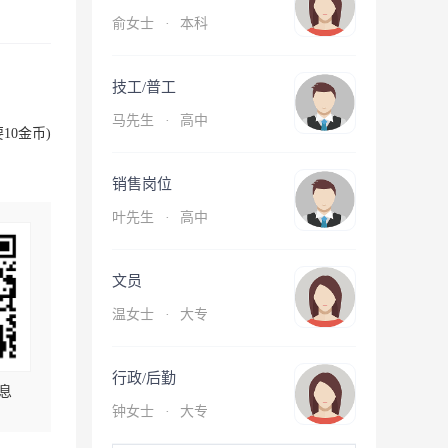
俞女士
·
本科
技工/普工
马先生
·
高中
10金币)
销售岗位
叶先生
·
高中
文员
温女士
·
大专
行政/后勤
息
钟女士
·
大专