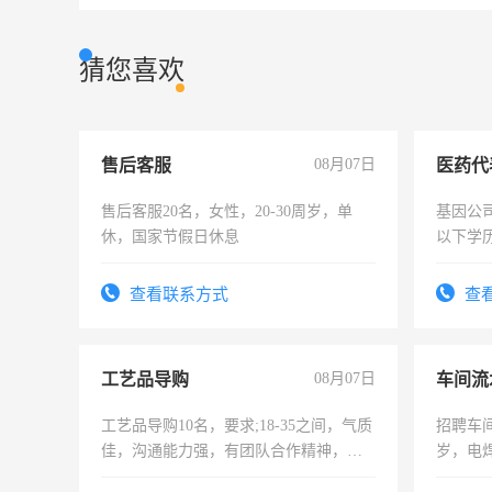
猜您喜欢
售后客服
08月07日
医药代
售后客服20名，女性，20-30周岁，单
基因公
休，国家节假日休息
以下学历
可，需
表或者
查看联系方式
查
交五险
工艺品导购
08月07日
车间流
工艺品导购10名，要求;18-35之间，气质
招聘车间
佳，沟通能力强，有团队合作精神，有
岁，电
上进心，有工作经验者优先！
好。薪资